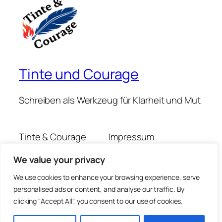
t
*
Tinte und Courage
Schreiben als Werkzeug für Klarheit und Mut
Tinte & Courage
Impressum
Michaela Muschitz
Datenschutzerklärung
We value your privacy
Claudia Scheidemann
Kontakt
Podcast-Folgen
We use cookies to enhance your browsing experience, serve
personalised ads or content, and analyse our traffic. By
clicking "Accept All", you consent to our use of cookies.
Twenty Twenty-Five
Gestaltet mit
WordPress