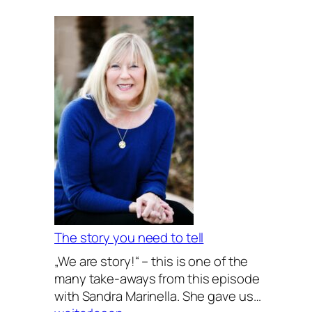
Erkenntnisgewinn
The story you need to tell
„We are story!“ – this is one of the
many take-aways from this episode
The
with Sandra Marinella. She gave us…