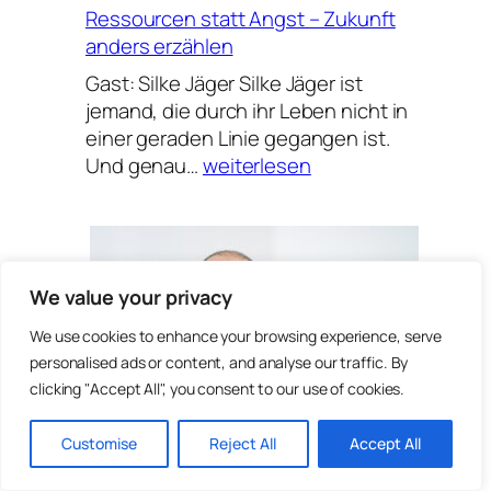
Ressourcen statt Angst – Zukunft
anders erzählen
Gast: Silke Jäger Silke Jäger ist
jemand, die durch ihr Leben nicht in
einer geraden Linie gegangen ist.
Ressourcen
Und genau…
weiterlesen
statt
Angst
–
Zukunft
We value your privacy
anders
erzählen
We use cookies to enhance your browsing experience, serve
personalised ads or content, and analyse our traffic. By
clicking "Accept All", you consent to our use of cookies.
Customise
Reject All
Accept All
Auch Männer können schreiben