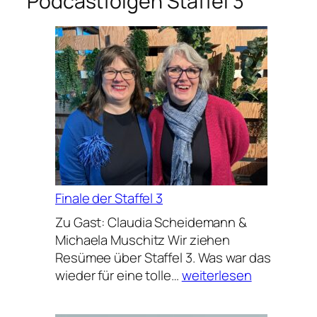
Podcastfolgen Staffel 3
Finale der Staffel 3
Zu Gast: Claudia Scheidemann &
Michaela Muschitz Wir ziehen
Resümee über Staffel 3. Was war das
Finale
wieder für eine tolle…
weiterlesen
der
Staffel