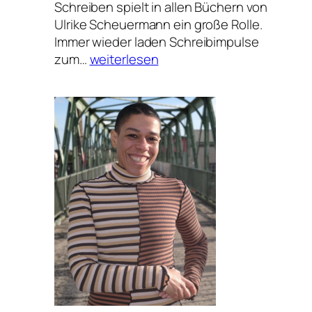
Schreiben spielt in allen Büchern von
Ulrike Scheuermann ein große Rolle.
Immer wieder laden Schreibimpulse
Ganz
zum…
weiterlesen
gesund
bleiben
–
ein
Leben
lang!?