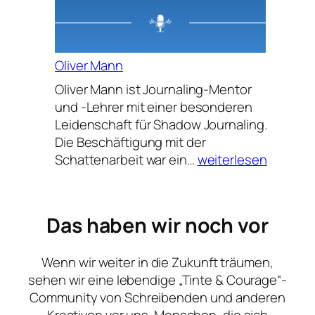
Oliver Mann
Oliver Mann ist Journaling-Mentor
und -Lehrer mit einer besonderen
Leidenschaft für Shadow Journaling.
Die Beschäftigung mit der
Oliver
Schattenarbeit war ein…
weiterlesen
Mann
Das haben wir noch vor
Wenn wir weiter in die Zukunft träumen,
sehen wir eine lebendige „Tinte & Courage“-
Community von Schreibenden und anderen
Kreativen vor uns. Menschen, die sich