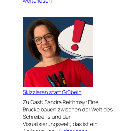
story
weiterlesen
you
need
to
tell
Skizzieren statt Grübeln
Zu Gast: Sandra Reithmayr Eine
Brücke bauen zwischen der Welt des
Schreibens und der
Visualisierungswelt, das ist ein
Skizzieren