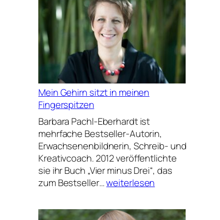
that
can
be
learned
Mein Gehirn sitzt in meinen
Fingerspitzen
Barbara Pachl-Eberhardt ist
mehrfache Bestseller-Autorin,
Erwachsenenbildnerin, Schreib- und
Kreativcoach. 2012 veröffentlichte
sie ihr Buch „Vier minus Drei“, das
Mein
zum Bestseller…
weiterlesen
Gehirn
sitzt
in