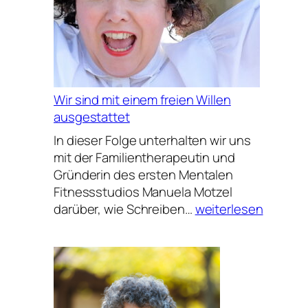
Wir sind mit einem freien Willen
ausgestattet
In dieser Folge unterhalten wir uns
mit der Familientherapeutin und
Gründerin des ersten Mentalen
Fitnessstudios Manuela Motzel
Wir
darüber, wie Schreiben…
weiterlesen
sind
mit
einem
freien
Willen