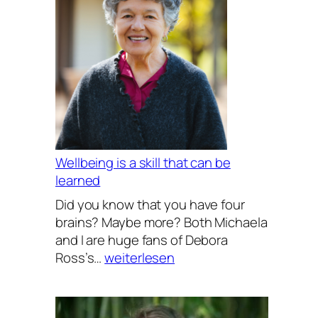
ausgestattet
Wellbeing is a skill that can be
learned
Did you know that you have four
brains? Maybe more? Both Michaela
and I are huge fans of Debora
Wellbeing
Ross’s…
weiterlesen
is
a
skill