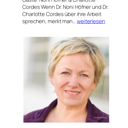
Cordes Wenn Dr. Noni Höfner und Dr.
Charlotte Cordes über ihre Arbeit
Provokativ?
sprechen, merkt man…
weiterlesen
–
Soll
ich
jetzt
rumstänkern,
oder
was?