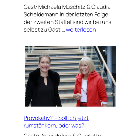
Gast: Michaela Muschitz & Claudia
Scheidemann In der letzten Folge
der zweiten Staffel sind wir bei uns
Ein
selbst zu Gast.…
weiterlesen
Jahr
„Tinte
&
Courage“
–
Staffelende
mit
AHA-
Momenten
Provokativ? – Soll ich jetzt
rumstänkern, oder was?
Gäste: Noni Höfner & Charlotte