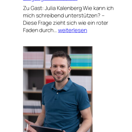
Zu Gast: Julia Kalenberg Wie kann ich
mich schreibend unterstützen? –
Diese Frage zieht sich wie ein roter
Vom
Faden durch…
weiterlesen
nützlichen
und
liebevollen
Umgang
mit
mir
selbst