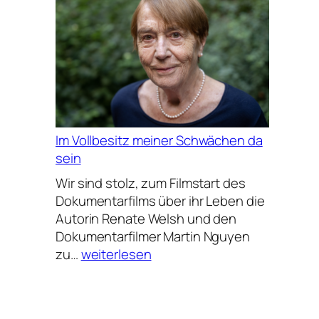
meinen
Fingerspitzen
Im Vollbesitz meiner Schwächen da
sein
Wir sind stolz, zum Filmstart des
Dokumentarfilms über ihr Leben die
Autorin Renate Welsh und den
Dokumentarfilmer Martin Nguyen
Im
zu…
weiterlesen
Vollbesitz
meiner
Schwächen