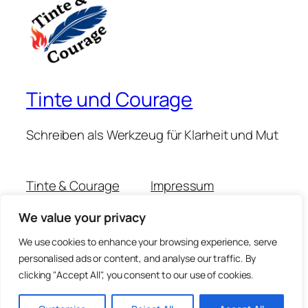
Tinte und Courage
Schreiben als Werkzeug für Klarheit und Mut
Tinte & Courage
Impressum
Michaela Muschitz
Datenschutzerklärung
We value your privacy
Claudia Scheidemann
Kontakt
Podcast-Folgen
We use cookies to enhance your browsing experience, serve
personalised ads or content, and analyse our traffic. By
clicking "Accept All", you consent to our use of cookies.
Twenty Twenty-Five
Gestaltet mit
WordPress