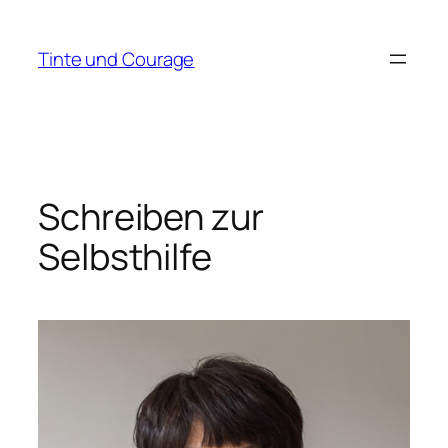
Zum
Inhalt
Tinte und Courage
springen
Schreiben zur
Selbsthilfe