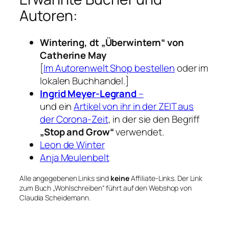
Autoren:
Wintering, dt „Überwintern“ von
Catherine May
[
Im Autorenwelt Shop bestellen
oder im
lokalen Buchhandel.]
Ingrid Meyer-Legrand
–
und ein
Artikel von ihr in der ZEIT aus
der Corona-Zeit
, in der sie den Begriff
„Stop and Grow“
verwendet.
Leon de Winter
Anja Meulenbelt
Alle angegebenen Links sind
keine
Affiliate-Links. Der Link
zum Buch „Wohlschreiben“ führt auf den Webshop von
Claudia Scheidemann.