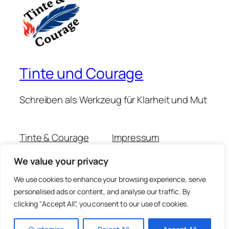
Tinte und Courage
Schreiben als Werkzeug für Klarheit und Mut
Tinte & Courage
Impressum
Michaela Muschitz
Datenschutzerklärung
We value your privacy
Claudia Scheidemann
Kontakt
Podcast-Folgen
We use cookies to enhance your browsing experience, serve
personalised ads or content, and analyse our traffic. By
clicking "Accept All", you consent to our use of cookies.
Twenty Twenty-Five
Gestaltet mit
WordPress