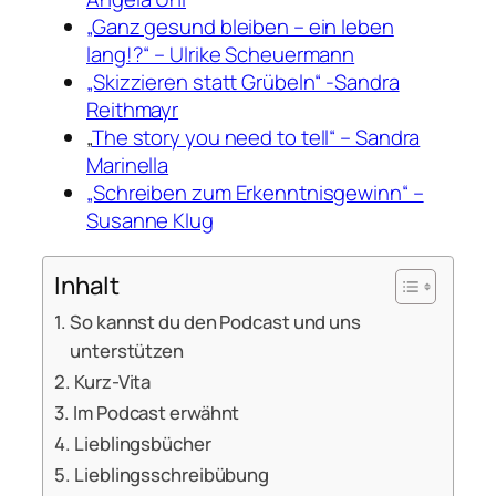
„Ganz gesund bleiben – ein leben
lang!?“ – Ulrike Scheuermann
„Skizzieren statt Grübeln“ -Sandra
Reithmayr
„
The story you need to tell“ – Sandra
Marinella
„Schreiben zum Erkenntnisgewinn“ –
Susanne Klug
Inhalt
So kannst du den Podcast und uns
unterstützen
Kurz-Vita
Im Podcast erwähnt
Lieblingsbücher
Lieblingsschreibübung