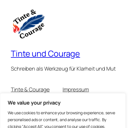
Tinte und Courage
Schreiben als Werkzeug für Klarheit und Mut
Tinte & Courage
Impressum
Michaela Muschitz
Datenschutzerklärung
We value your privacy
Claudia Scheidemann
Kontakt
Podcast-Folgen
We use cookies to enhance your browsing experience, serve
personalised ads or content, and analyse our traffic. By
clicking "Accept All", you consent to our use of cookies.