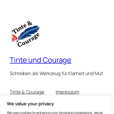
Tinte und Courage
Schreiben als Werkzeug für Klarheit und Mut
Tinte & Courage
Impressum
Michaela Muschitz
Datenschutzerklärung
We value your privacy
Claudia Scheidemann
Kontakt
Podcast-Folgen
We use cookies to enhance your browsing experience, serve