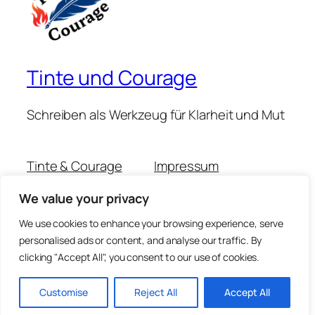
Tinte und Courage
Schreiben als Werkzeug für Klarheit und Mut
Tinte & Courage
Impressum
Michaela Muschitz
Datenschutzerklärung
We value your privacy
Claudia Scheidemann
Kontakt
Podcast-Folgen
We use cookies to enhance your browsing experience, serve
personalised ads or content, and analyse our traffic. By
clicking "Accept All", you consent to our use of cookies.
Twenty Twenty-Five
Gestaltet mit
WordPress
Customise
Reject All
Accept All