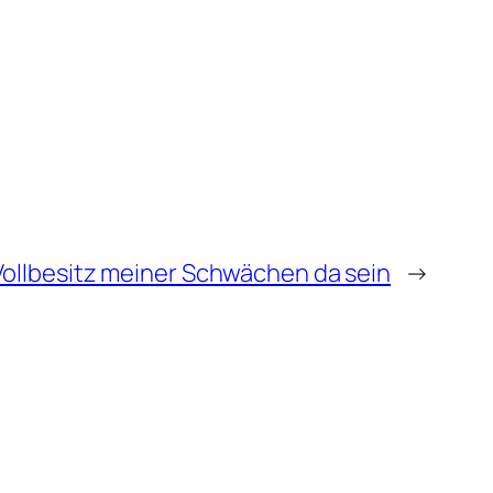
Vollbesitz meiner Schwächen da sein
→