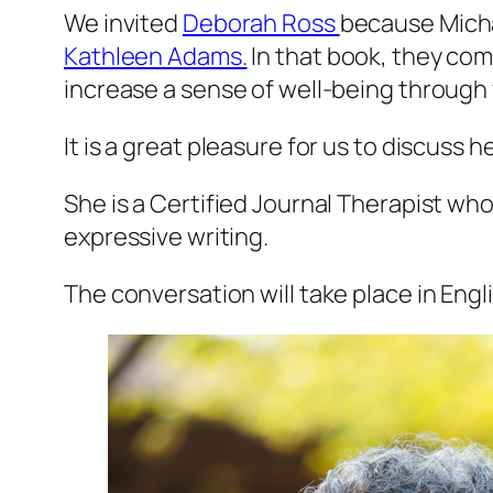
We invited
Deborah Ross
because Michae
Kathleen Adams.
In that book, they com
increase a sense of well-being through w
It is a great pleasure for us to discuss
She is a Certified Journal Therapist wh
expressive writing.
The conversation will take place in Engl